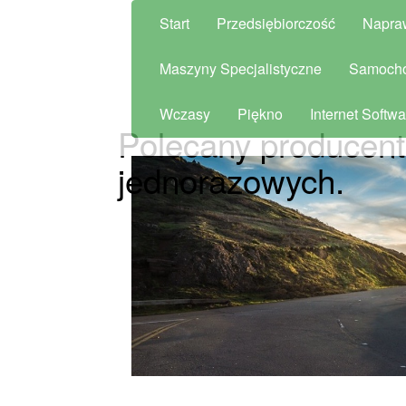
Start
Przedsiębiorczość
Napra
Maszyny Specjalistyczne
Samoch
Wczasy
Piękno
Internet Softwa
Polecany producen
jednorazowych.