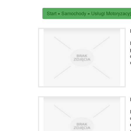
Start
»
Samochody
»
Usługi Motoryzacy