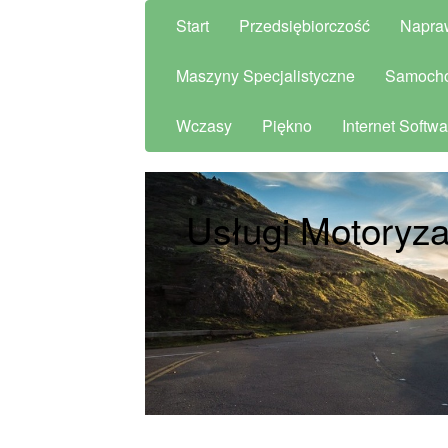
Start
Przedsiębiorczość
Napra
Maszyny Specjalistyczne
Samoch
Wczasy
Piękno
Internet Softwa
Usługi Motoryza