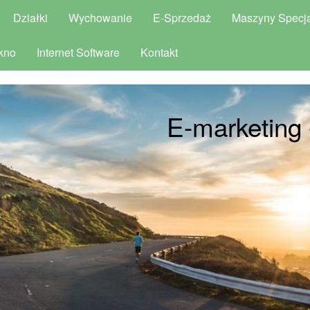
Działki
Wychowanie
E-Sprzedaż
Maszyny Specja
kno
Internet Software
Kontakt
E-marketing 