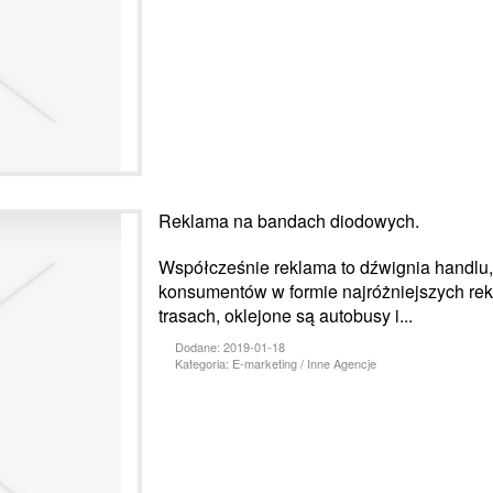
Reklama na bandach diodowych.
Współcześnie reklama to dźwignia handlu,
konsumentów w formie najróżniejszych rek
trasach, oklejone są autobusy i...
Dodane: 2019-01-18
Kategoria: E-marketing / Inne Agencje