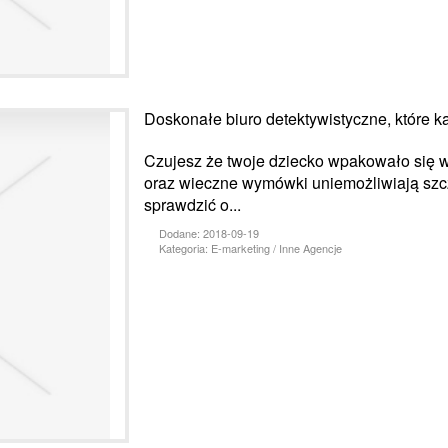
Doskonałe biuro detektywistyczne, które k
Czujesz że twoje dziecko wpakowało się w 
oraz wieczne wymówki uniemożliwiają sz
sprawdzić o...
Dodane: 2018-09-19
Kategoria: E-marketing / Inne Agencje