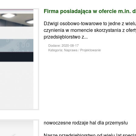
Firma posiadająca w ofercie m.in.
Dźwigi osobowo-towarowe to jedne z wielu
czynienia w momencie skorzystania z ofe
przedsiębiorstwo z...
Dodane: 2020-08-17
Kategoria: Naprawa / Projektowanie
nowoczesne rodzaje hal dla przemysłu
Nasze przedsiębiorstwo od wielu lat specja