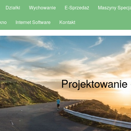
Działki
Wychowanie
E-Sprzedaż
Maszyny Specja
kno
Internet Software
Kontakt
Projektowanie 