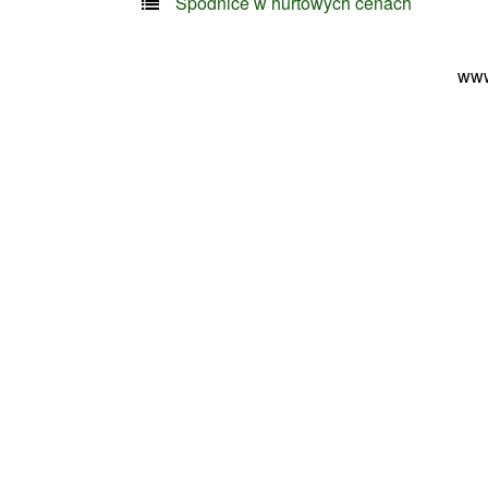
Spódnice w hurtowych cenach
www