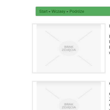
Start
»
Wczasy
»
Podróże