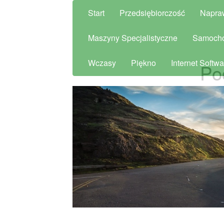
Start
Przedsiębiorczość
Napra
Maszyny Specjalistyczne
Samoch
Wczasy
Piękno
Internet Softwa
Po