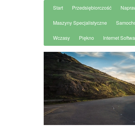
Start
Przedsiębiorczość
Napra
Maszyny Specjalistyczne
Samoch
Wczasy
Piękno
Internet Softwa