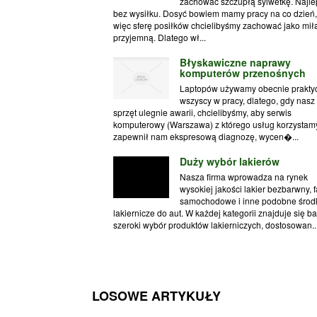
zachować szczupłą sylwetkę. Najle
bez wysiłku. Dosyć bowiem mamy pracy na co dzień,
więc sferę posiłków chcielibyśmy zachować jako miłą
przyjemną. Dlatego wł...
Błyskawiczne naprawy
komputerów przenośnych
Laptopów używamy obecnie prakty
wszyscy w pracy, dlatego, gdy nasz
sprzęt ulegnie awarii, chcielibyśmy, aby serwis
komputerowy (Warszawa) z którego usług korzystam
zapewnił nam ekspresową diagnozę, wycen�...
Duży wybór lakierów
Nasza firma wprowadza na rynek
wysokiej jakości lakier bezbarwny, 
samochodowe i inne podobne środ
lakiernicze do aut. W każdej kategorii znajduje się b
szeroki wybór produktów lakierniczych, dostosowan..
LOSOWE ARTYKUŁY