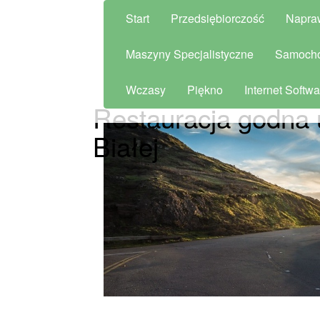
Start
Przedsiębiorczość
Napra
Maszyny Specjalistyczne
Samoch
Wczasy
Piękno
Internet Softwa
Restauracja godna 
Białej