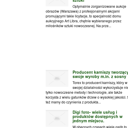
Optymalnie zorganizowane aukcje
obrazów (Warszawa) z profesjonalnymi akcjami
promującymi takie licytacje, to specjalność domu
aukcyjnego Art Libra, chętnie wybieranego przez
miłośników sztuki nowoczesnej. Na prze...
Producent karniszy tworząc
swoje wyroby m.in. z sosny
Torex to producent karniszy, który w
swojej działalności wykorzystuje ni
tylko nowoczesne metody i technologie, ale także
korzysta z wielu gatunków drzew o wysokiej jakości. 
też mamy do czynienia z produkta...
Digi foto- wiele usług i
produktów dostępnych w
jednym miejscu.
W obecnych czasach wiele osób to