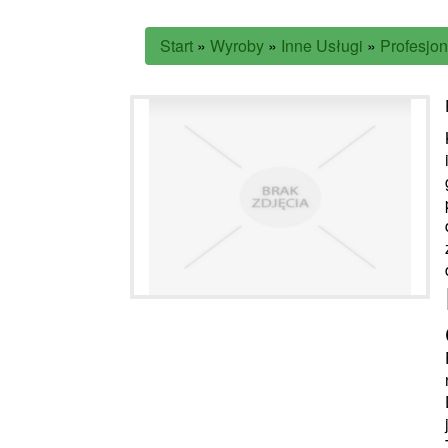
Start
»
Wyroby
»
Inne Usługi
»
Profesjon