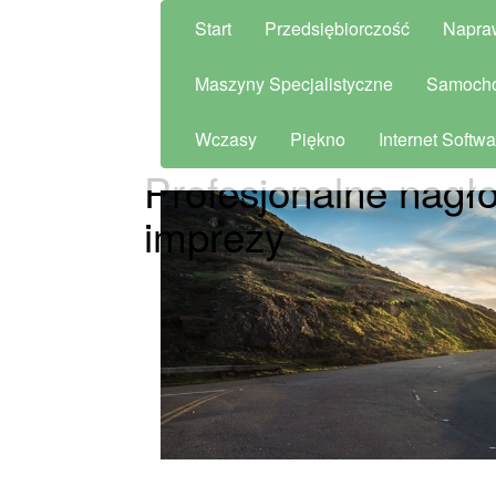
Start
Przedsiębiorczość
Napra
Maszyny Specjalistyczne
Samoch
Wczasy
Piękno
Internet Softwa
Profesjonalne nagło
imprezy