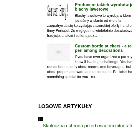
Producent takich wyrobów j
blachy lawetowe
Blachy lawetowe to wyroby, w które
jesteśmy w stanie od wielu lat
zaopatrywać się korzystając z szerokiej oferty handl
firmy Perfopol. Ze względu na wieloletnie doświadcz
tradycje, a także i solidną poz...
Custom bottle stickers - a re
perl among decorations
If you have ever organized a party, 
know it is a huge challenge. You ha
remember not only about snacks and beverages, but 
about proper tableware and decorations. Bottlabel h
something special for you - cu...
LOSOWE ARTYKUŁY
Skuteczna ochrona przed osadem minera