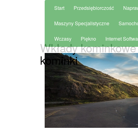
Start
Przedsiębiorczość
Napra
Maszyny Specjalistyczne
Samoch
Wczasy
Piękno
Internet Softwa
Wkłady kominkowe 
kominki