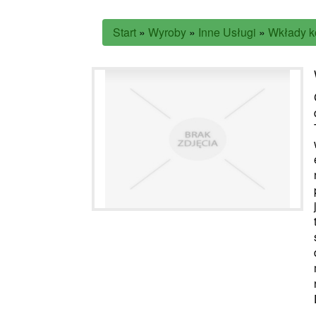
Start
»
Wyroby
»
Inne Usługi
»
Wkłady k