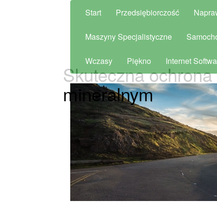
Start
Przedsiębiorczość
Napra
Maszyny Specjalistyczne
Samoch
Wczasy
Piękno
Internet Softwa
Skuteczna ochrona
mineralnym