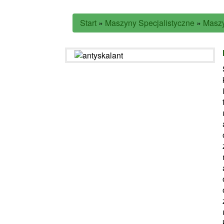
Start
»
Maszyny Specjalistyczne
»
Masz