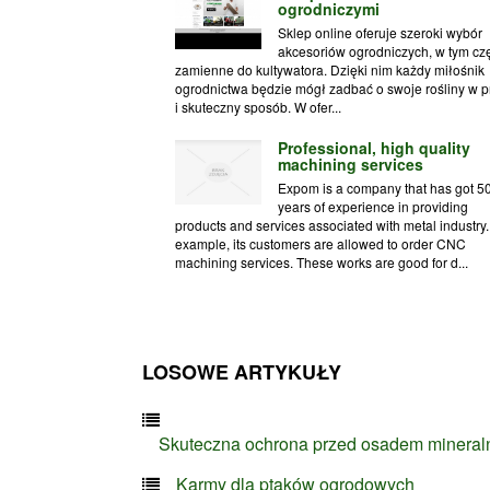
ogrodniczymi
Sklep online oferuje szeroki wybór
akcesoriów ogrodniczych, w tym cz
zamienne do kultywatora. Dzięki nim każdy miłośnik
ogrodnictwa będzie mógł zadbać o swoje rośliny w p
i skuteczny sposób. W ofer...
Professional, high quality
machining services
Expom is a company that has got 5
years of experience in providing
products and services associated with metal industry.
example, its customers are allowed to order CNC
machining services. These works are good for d...
LOSOWE ARTYKUŁY
Skuteczna ochrona przed osadem minera
Karmy dla ptaków ogrodowych