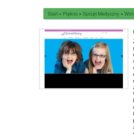
Start
»
Piękno
»
Sprzęt Medyczny
»
Wzro