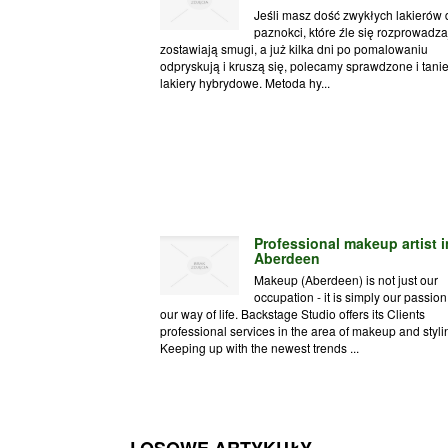
Jeśli masz dość zwykłych lakierów 
paznokci, które źle się rozprowadza
zostawiają smugi, a już kilka dni po pomalowaniu
odpryskują i kruszą się, polecamy sprawdzone i tani
lakiery hybrydowe. Metoda hy...
Professional makeup artist i
Aberdeen
Makeup (Aberdeen) is not just our
occupation - it is simply our passio
our way of life. Backstage Studio offers its Clients
professional services in the area of makeup and styli
Keeping up with the newest trends ...
LOSOWE ARTYKUŁY