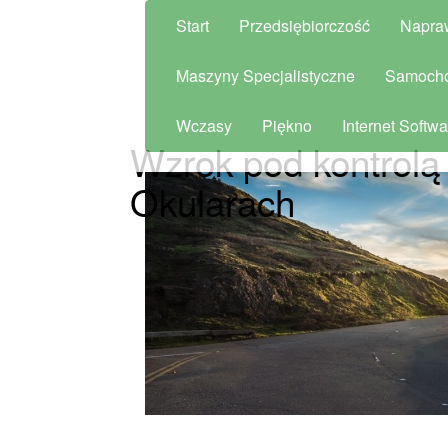
Start
Przedsiębiorczość
Napra
Maszyny Specjalistyczne
Samoch
Wczasy
Piękno
Internet Softwa
Wzrok pod kontrol
Okularach