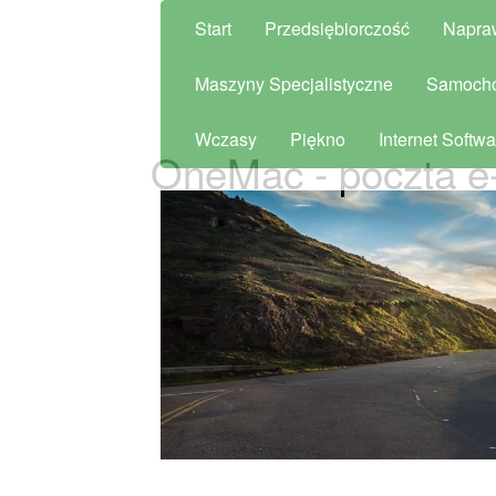
Start
Przedsiębiorczość
Napra
Maszyny Specjalistyczne
Samoch
Wczasy
Piękno
Internet Softwa
OneMac - poczta e-