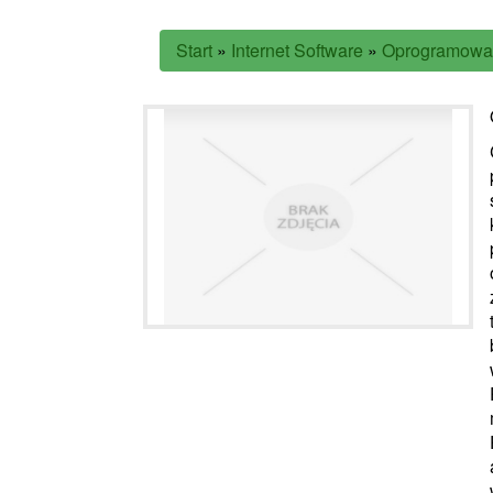
Start
»
Internet Software
»
Oprogramowa