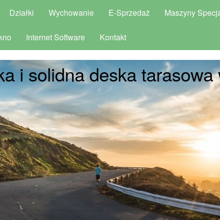
Działki
Wychowanie
E-Sprzedaż
Maszyny Specja
kno
Internet Software
Kontakt
a i solidna deska tarasowa 