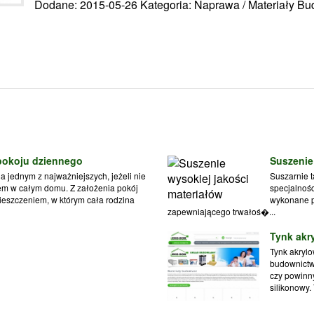
Dodane: 2015-05-26
Kategoria: Naprawa / Materiały B
 pokoju dziennego
Suszenie
ia jednym z najważniejszych, jeżeli nie
Suszarnie t
m w całym domu. Z założenia pokój
specjalnośc
ieszczeniem, w którym cała rodzina
wykonane p
zapewniającego trwałoś�...
Tynk akr
Tynk akryl
budownictwi
czy powinny
silikonowy. 