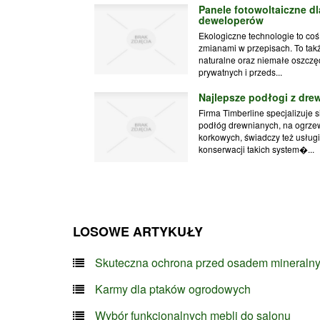
Panele fotowoltaiczne dl
deweloperów
Ekologiczne technologie to co
zmianami w przepisach. To tak
naturalne oraz niemałe oszczę
prywatnych i przeds...
Najlepsze podłogi z dr
Firma Timberline specjalizuje
podłóg drewnianych, na ogrz
korkowych, świadczy też usług
konserwacji takich system�...
LOSOWE ARTYKUŁY
Skuteczna ochrona przed osadem mineraln
Karmy dla ptaków ogrodowych
Wybór funkcjonalnych mebli do salonu