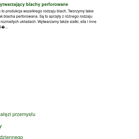
ytwarzający blachy perforowane
 to produkcja wszelkiego rodzaju blach. Tworzymy takie
ak blacha perforowana. Są to sprzęty z różnego rodzaju
rozmaitych układach. Wytwarzamy także siatki, sita i inne
S�...
ałęzi przemysłu
y
 dziennego