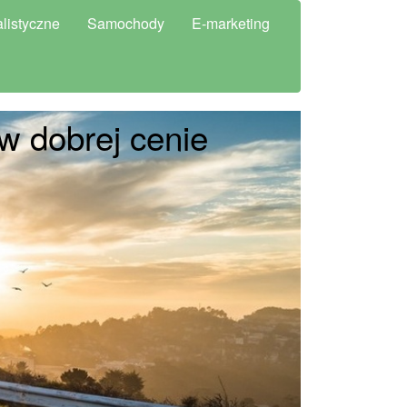
listyczne
Samochody
E-marketing
w dobrej cenie