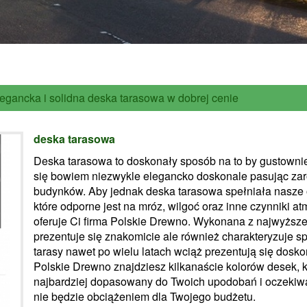
egancka i solidna deska tarasowa w dobrej cenie
deska tarasowa
Deska tarasowa to doskonały sposób na to by gustownie 
się bowiem niezwykle elegancko doskonale pasując zar
budynków. Aby jednak deska tarasowa spełniała nasze 
które odporne jest na mróz, wilgoć oraz inne czynniki at
oferuje Ci firma Polskie Drewno. Wykonana z najwyższe
prezentuje się znakomicie ale również charakteryzuje s
tarasy nawet po wielu latach wciąż prezentują się doskon
Polskie Drewno znajdziesz kilkanaście kolorów desek, k
najbardziej dopasowany do Twoich upodobań i oczekiwa
nie będzie obciążeniem dla Twojego budżetu.