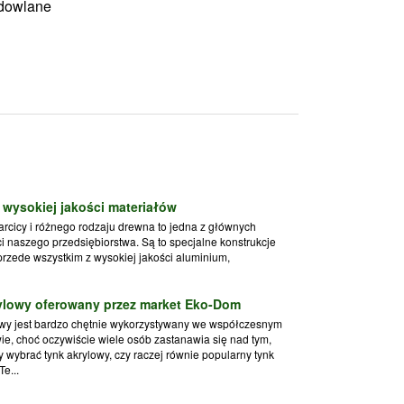
udowlane
 wysokiej jakości materiałów
arcicy i różnego rodzaju drewna to jedna z głównych
i naszego przedsiębiorstwa. Są to specjalne konstrukcje
rzede wszystkim z wysokiej jakości aluminium,
ylowy oferowany przez market Eko-Dom
owy jest bardzo chętnie wykorzystywany we współczesnym
e, choć oczywiście wiele osób zastanawia się nad tym,
 wybrać tynk akrylowy, czy raczej równie popularny tynk
Te...