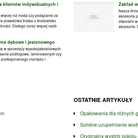
a klientów indywidualnych i
Zakład w
Nasza firma
ś więcej niż moda czy podążanie za
akcesoria j
że prawdziwa troska o środowisko
otworami w 
dności. Dlatego coraz więcej osób
akcesoria. 
ewna dębowe i jesionowego
 się w sprzedaży wysokojakościowych
ewanie podłogowe, laminowanych czy
i profesjonalnego montażu i
OSTATNIE ARTYKUŁY
ym
Opakowania dla różnych g
Solidne uzupełnianie wod
Oryginalny wystrój pokoju