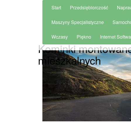
Start
Przedsiębiorczość
Napra
Maszyny Specjalistyczne
Samoch
Wczasy
Piękno
Internet Softwa
Kominki montowan
mieszkalnych