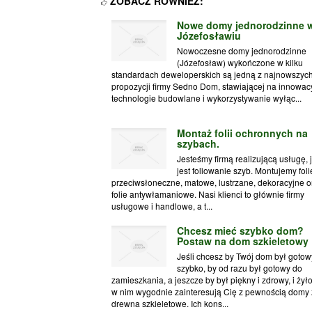
ZOBACZ RÓWNIEŻ:
Nowe domy jednorodzinne 
Józefosławiu
Nowoczesne domy jednorodzinne
(Józefosław) wykończone w kilku
standardach deweloperskich są jedną z najnowszyc
propozycji firmy Sedno Dom, stawiającej na innowac
technologie budowlane i wykorzystywanie wyłąc...
Montaż folii ochronnych na
szybach.
Jesteśmy firmą realizującą usługę, 
jest foliowanie szyb. Montujemy foli
przeciwsłoneczne, matowe, lustrzane, dekoracyjne o
folie antywłamaniowe. Nasi klienci to głównie firmy
usługowe i handlowe, a t...
Chcesz mieć szybko dom?
Postaw na dom szkieletowy
Jeśli chcesz by Twój dom był gotow
szybko, by od razu był gotowy do
zamieszkania, a jeszcze by był piękny i zdrowy, i żyło
w nim wygodnie zainteresują Cię z pewnością domy 
drewna szkieletowe. Ich kons...