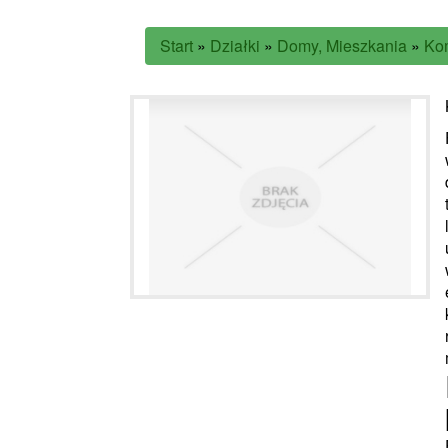
Start
»
Działki
»
Domy, Mieszkania
»
Ko