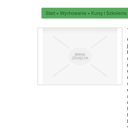
Start
»
Wychowanie
»
Kursy i Szkolenia