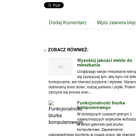
Dodaj Komentarz
Wpis zawiera błę
ZOBACZ RÓWNIEŻ:
Wysokiej jakości meble do
mieszkania
Urządzając swoje mieszkanie kier
się zazwyczaj tym, aby było nie tylk
funkcjonalne, ale również przytulne i stylowe. Staran
dobieramy kolor ścian, rodzaj parkietu i płytki. Potem
zaczyna się proces aran...
Funkcjonalność biurka
komputerowego
W dzisiejszych czasach jednym z
najważniejszych artykułów wchodz
w skład gabinetu jest biurko
komputerowe. Zapewnienie
odpowiedniego komfortu w czasie pracy, jak również 