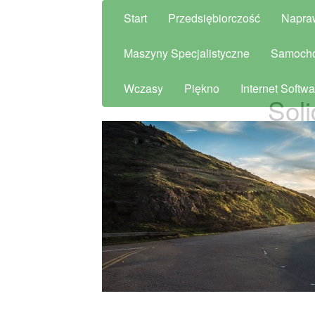
Start
Przedsiębiorczość
Napra
Maszyny Specjalistyczne
Samoch
Wczasy
Piękno
Internet Softwa
Soli