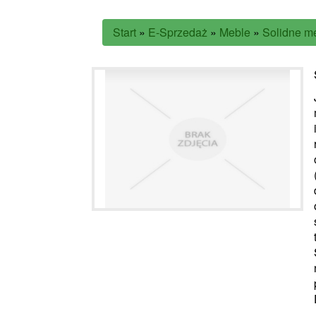
Start
»
E-Sprzedaż
»
Meble
»
Solidne me