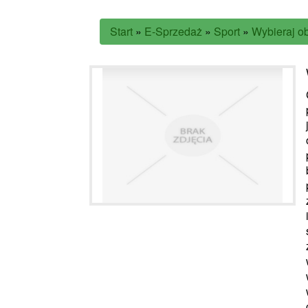
Start
»
E-Sprzedaż
»
Sport
»
Wybieraj o