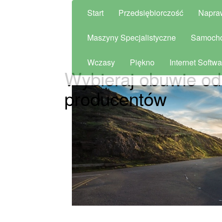
Start
Przedsiębiorczość
Napra
Maszyny Specjalistyczne
Samoch
Wczasy
Piękno
Internet Softwa
Wybieraj obuwie od
producentów