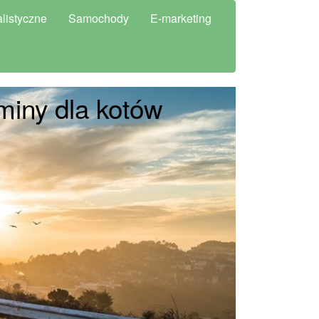
listyczne
Samochody
E-marketing
miny dla kotów