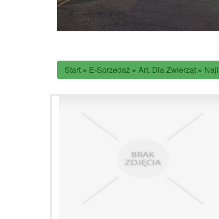
Start
»
E-Sprzedaż
»
Art. Dla Zwierząt
»
Naj