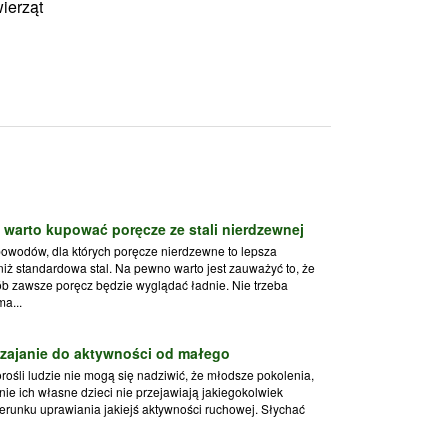
wierząt
 warto kupować poręcze ze stali nierdzewnej
powodów, dla których poręcze nierdzewne to lepsza
niż standardowa stal. Na pewno warto jest zauważyć to, że
ób zawsze poręcz będzie wyglądać ładnie. Nie trzeba
ma...
zajanie do aktywności od małego
ośli ludzie nie mogą się nadziwić, że młodsze pokolenia,
nie ich własne dzieci nie przejawiają jakiegokolwiek
erunku uprawiania jakiejś aktywności ruchowej. Słychać
.