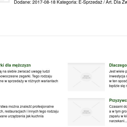
Dodane: 2017-08-18
Kategoria: E-Sprzedaż / Art. Dla Z
ki dla mężczyzn
Dlaczego
ią na siebie zwracać uwagę ludzi
Jest wiele 
nowoczesne zegarki. Tego rodzaju
inwestycja 
pne w sprzedaży w różnych wariantach
w ten spos
będzie się 
Przyzywc
rstwa można znaleźć profesjonalne
Czasami dor
, restauracjach i innych tego rodzaju
a w tym gro
wane urządzenia jak kuchnia
zapału w ki
narzekani..