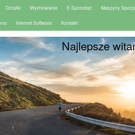
Działki
Wychowanie
E-Sprzedaż
Maszyny Specja
kno
Internet Software
Kontakt
Najlepsze wita