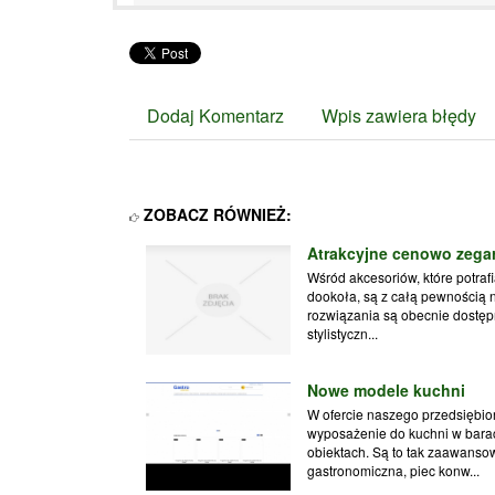
Dodaj Komentarz
Wpis zawiera błędy
ZOBACZ RÓWNIEŻ:
Atrakcyjne cenowo zegar
Wśród akcesoriów, które potraf
dookoła, są z całą pewnością 
rozwiązania są obecnie dostę
stylistyczn...
Nowe modele kuchni
W ofercie naszego przedsiębio
wyposażenie do kuchni w barach
obiektach. Są to tak zaawanso
gastronomiczna, piec konw...