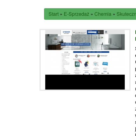
Start
»
E-Sprzedaż
»
Chemia
»
Skuteczn