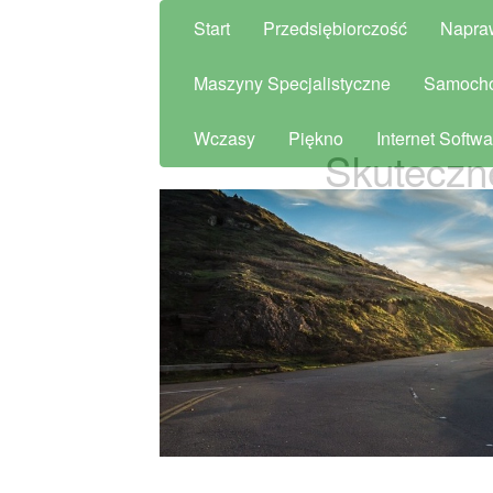
Start
Przedsiębiorczość
Napra
Maszyny Specjalistyczne
Samoch
Wczasy
Piękno
Internet Softwa
Skuteczne