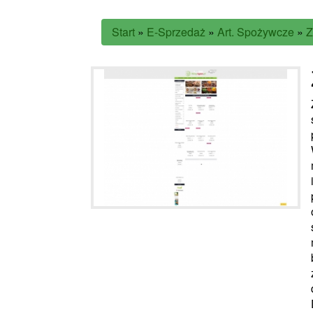
Start
»
E-Sprzedaż
»
Art. Spożywcze
»
Z