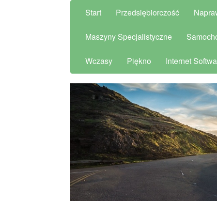
Start
Przedsiębiorczość
Napra
Maszyny Specjalistyczne
Samoch
Wczasy
Piękno
Internet Softwa