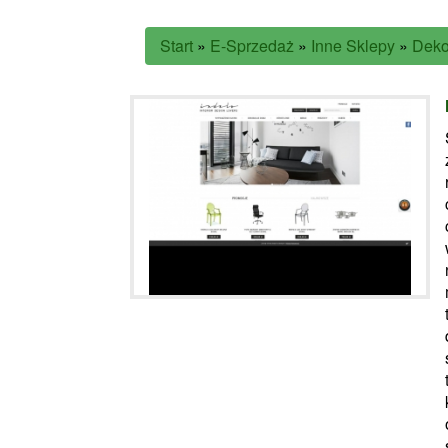
Start
»
E-Sprzedaż
»
Inne Sklepy
»
Deko