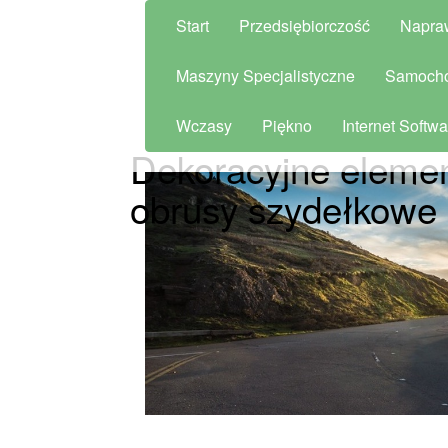
Start
Przedsiębiorczość
Napra
Maszyny Specjalistyczne
Samoch
Wczasy
Piękno
Internet Softwa
Dekoracyjne elemen
obrusy szydełkowe