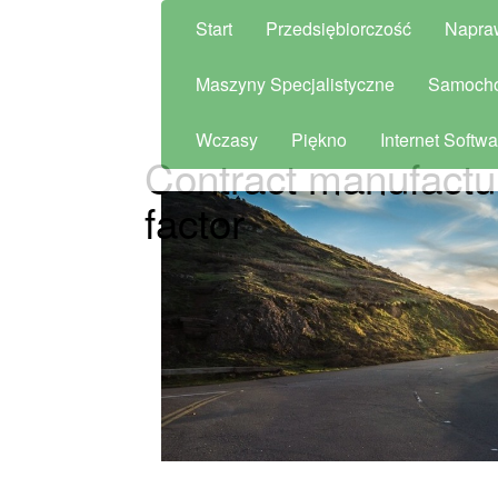
Start
Przedsiębiorczość
Napra
Maszyny Specjalistyczne
Samoch
Wczasy
Piękno
Internet Softwa
Contract manufactu
factor