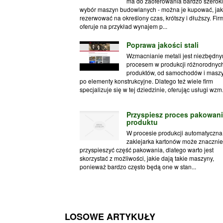
ma do zaoferowania bardzo szeroki
wybór maszyn budowlanych - można je kupować, jak
rezerwować na określony czas, krótszy i dłuższy. Fir
oferuje na przykład wynajem p...
Poprawa jakości stali
Wzmacnianie metali jest niezbędn
procesem w produkcji różnorodnyc
produktów, od samochodów i maszy
po elementy konstrukcyjne. Dlatego też wiele firm
specjalizuje się w tej dziedzinie, oferując usługi wzm.
Przyspiesz proces pakowan
produktu
W procesie produkcji automatyczna
zaklejarka kartonów może znacznie
przyspieszyć część pakowania, dlatego warto jest
skorzystać z możliwości, jakie dają takie maszyny,
ponieważ bardzo często będą one w stan...
LOSOWE ARTYKUŁY