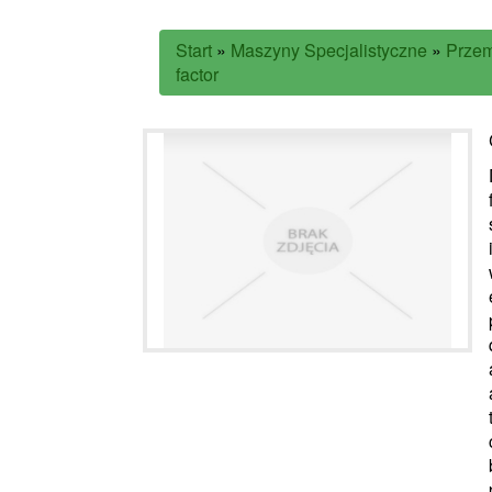
Start
»
Maszyny Specjalistyczne
»
Przem
factor