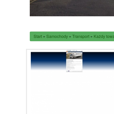
Start
»
Samochody
»
Transport
»
Każdy towa