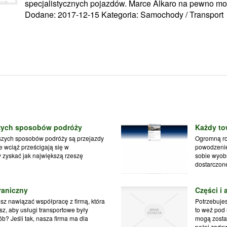
specjalistycznych pojazdów. Marce Alkaro na pewno mo
Dodane: 2017-12-15
Kategoria: Samochody / Transport
szych sposobów podróży
Każdy to
jszych sposobów podróży są przejazdy
Ogromną ro
 wciąż prześcigają się w
powodzenie
y zyskać jak największą rzeszę
sobie wyobr
dostarczone
raniczny
Części i
sz nawiązać współpracę z firmą, która
Potrzebuje
z, aby usługi transportowe były
to weź pod
? Jeśli tak, nasza firma ma dla
mogą zosta
pełni zadow