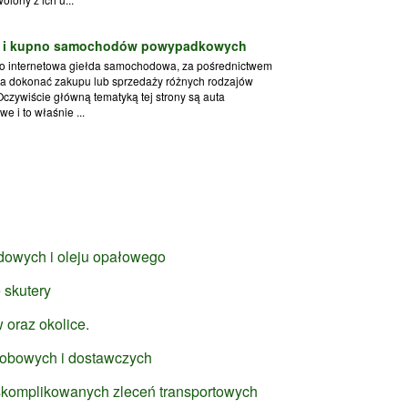
ż i kupno samochodów powypadkowych
to internetowa giełda samochodowa, za pośrednictwem
na dokonać zakupu lub sprzedaży różnych rodzajów
czywiście główną tematyką tej strony są auta
 i to właśnie ...
dowych i oleju opałowego
e skutery
oraz okolice.
bowych i dostawczych
 skomplikowanych zleceń transportowych