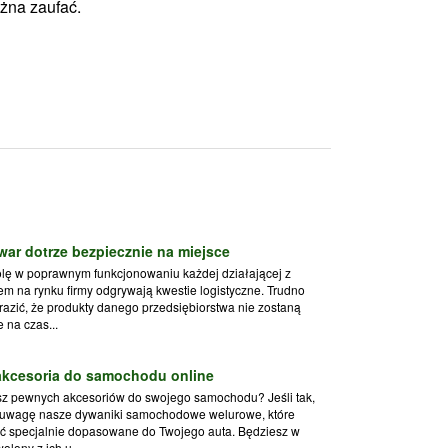
żna zaufać.
war dotrze bezpiecznie na miejsce
lę w poprawnym funkcjonowaniu każdej działającej z
m na rynku firmy odgrywają kwestie logistyczne. Trudno
azić, że produkty danego przedsiębiorstwa nie zostaną
 na czas...
 akcesoria do samochodu online
sz pewnych akcesoriów do swojego samochodu? Jeśli tak,
 uwagę nasze dywaniki samochodowe welurowe, które
ć specjalnie dopasowane do Twojego auta. Będziesz w
olony z ich u...