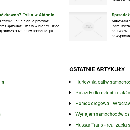
daż drewna? Tylko w Aldonie!
Sprzeda
licznych usług oferuje przewóz
AutoWraki 
praz sprzedaż. Działa w branży już od
której moż
 ją bardzo duże doświadczenie, jak i
pojazdów. O
powypadkowe
OSTATNIE ARTYKUŁY
ym
Hurtownia paliw samocho
Pojazdy dla dzieci to takż
Pomoc drogowa - Wrocław 
m
Wynajem samochodów oso
Hussar Trans - realizacja