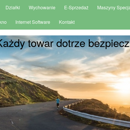
Działki
Wychowanie
E-Sprzedaż
Maszyny Specja
kno
Internet Software
Kontakt
Każdy towar dotrze bezpiecz