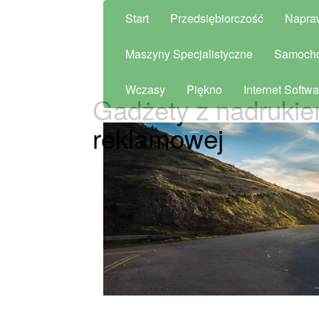
Start
Przedsiębiorczość
Napra
Maszyny Specjalistyczne
Samoch
Wczasy
Piękno
Internet Softwa
Gadżety z nadrukie
reklamowej