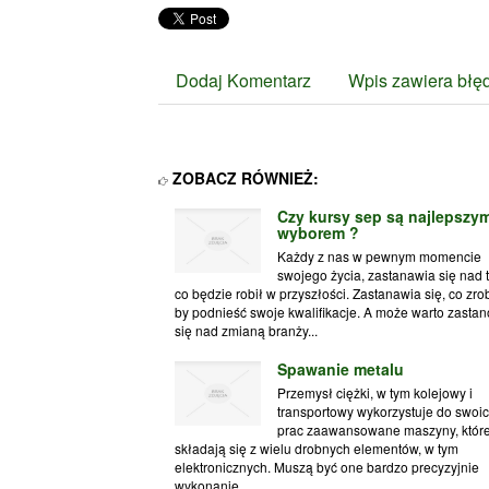
Dodaj Komentarz
Wpis zawiera błę
ZOBACZ RÓWNIEŻ:
Czy kursy sep są najlepszy
wyborem ?
Każdy z nas w pewnym momencie
swojego życia, zastanawia się nad 
co będzie robił w przyszłości. Zastanawia się, co zrob
by podnieść swoje kwalifikacje. A może warto zasta
się nad zmianą branży...
Spawanie metalu
Przemysł ciężki, w tym kolejowy i
transportowy wykorzystuje do swoi
prac zaawansowane maszyny, któr
składają się z wielu drobnych elementów, w tym
elektronicznych. Muszą być one bardzo precyzyjnie
wykonanie,...