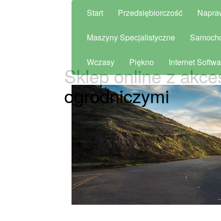
Start
Przedsiębiorczość
Napra
Maszyny Specjalistyczne
Samoch
Wczasy
Piękno
Internet Softwa
Sklep online z akce
ogrodniczymi