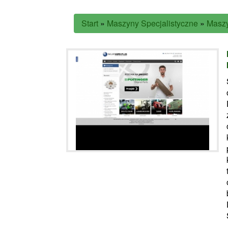
Start
»
Maszyny Specjalistyczne
»
Masz