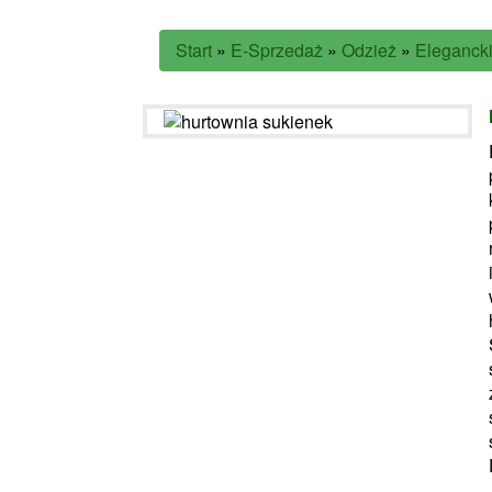
Start
»
E-Sprzedaż
»
Odzież
»
Elegancki