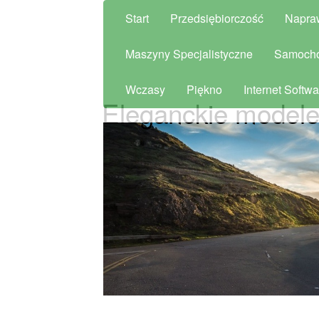
Start
Przedsiębiorczość
Napra
Maszyny Specjalistyczne
Samoch
Wczasy
Piękno
Internet Softwa
Eleganckie modele