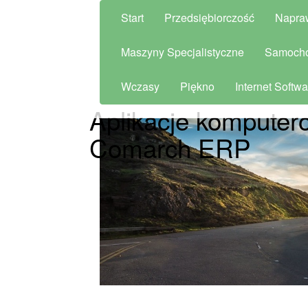
Start
Przedsiębiorczość
Napra
Maszyny Specjalistyczne
Samoch
Wczasy
Piękno
Internet Softwa
Aplikacje komputero
Comarch ERP