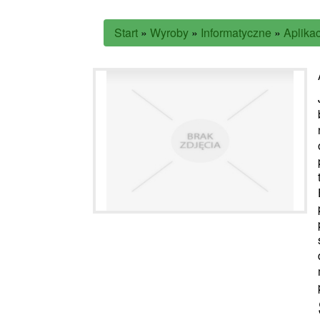
Start
»
Wyroby
»
Informatyczne
»
Aplika