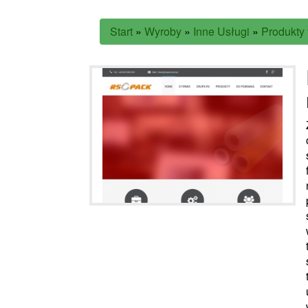
Start
»
Wyroby
»
Inne Usługi
»
Produkty