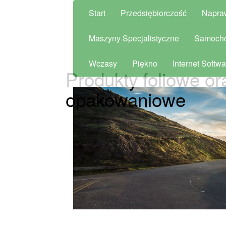
Start
Przedsiębiorczość
Napra
Maszyny Specjalistyczne
Samoch
Wczasy
Piękno
Internet Softwa
Produkty foliowe or
opakowaniowe