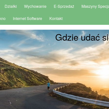
Działki
Wychowanie
E-Sprzedaż
Maszyny Specja
kno
Internet Software
Kontakt
Gdzie udać s