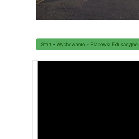
Start
»
Wychowanie
»
Placówki Edukacyjne