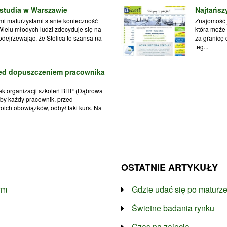
 studia w Warszawie
Najtańsz
mi maturzystami stanie konieczność
Znajomość 
Wielu młodych ludzi zdecyduje się na
która może 
dejrzewając, że Stolica to szansa na
za granicę 
teg...
zed dopuszczeniem pracownika
ek organizacji szkoleń BHP (Dąbrowa
aby każdy pracownik, przed
ich obowiązków, odbył taki kurs. Na
OSTATNIE ARTYKUŁY
ym
Gdzie udać się po maturz
Świetne badania rynku
Czas na zajęcia