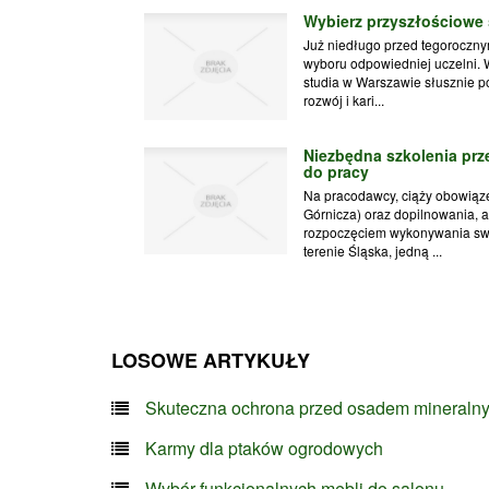
Wybierz przyszłościowe
Już niedługo przed tegoroczny
wyboru odpowiedniej uczelni. 
studia w Warszawie słusznie po
rozwój i kari...
Niezbędna szkolenia pr
do pracy
Na pracodawcy, ciąży obowiąz
Górnicza) oraz dopilnowania, 
rozpoczęciem wykonywania swo
terenie Śląska, jedną ...
LOSOWE ARTYKUŁY
Skuteczna ochrona przed osadem mineraln
Karmy dla ptaków ogrodowych
Wybór funkcjonalnych mebli do salonu