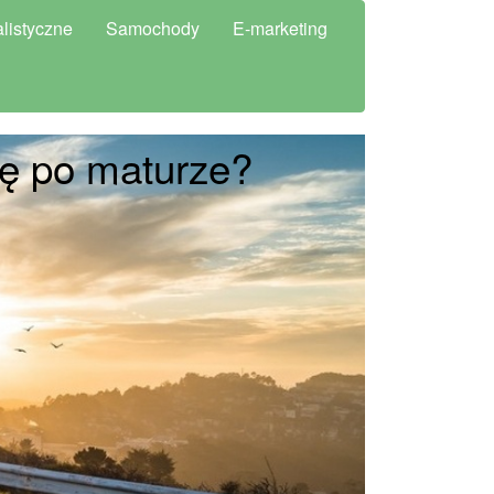
listyczne
Samochody
E-marketing
ię po maturze?