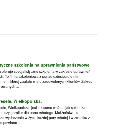
styczne szkolenia na uprawnienia państwowe
oferuje specjalistyczne szkolenia w zakresie uprawnień
h. To firma szkoleniowa z ponad dziesięcioletnim
iem, której zaufało wielu zadowolonych klientów. Zakres
rowanych ...
wesele. Wielkopolska.
ele, Wielkopolska, jest tak samo ważna, jak sukienka
ej czy garnitur dla pana młodego. Małżeństwo to
ze wydarzenie w życiu każdej pary młodej i w związku z
o powinno ...