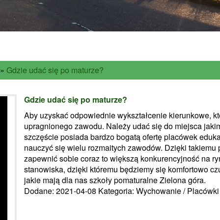
»
Gdzie udać się po maturze?
Gdzie udać się po maturze?
Aby uzyskać odpowiednie wykształcenie kierunkowe, k
upragnionego zawodu. Należy udać się do miejsca jakim
szczęście posiada bardzo bogatą ofertę placówek eduka
nauczyć się wielu rozmaitych zawodów. Dzięki takiemu 
zapewnić sobie coraz to większą konkurencyjność na ryn
stanowiska, dzięki któremu będziemy się komfortowo czu
jakie mają dla nas szkoły pomaturalne Zielona góra.
Dodane: 2021-04-08
Kategoria: Wychowanie / Placówk