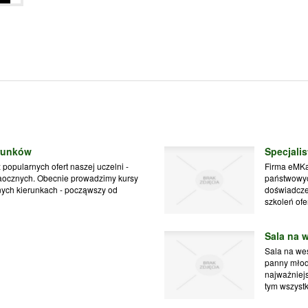
runków
Specjali
popularnych ofert naszej uczelni -
Firma eMKa 
zaocznych. Obecnie prowadzimy kursy
państwowyc
óżnych kierunkach - począwszy od
doświadczen
szkoleń ofe
Sala na 
Sala na wes
panny młod
najważniejs
tym wszystk