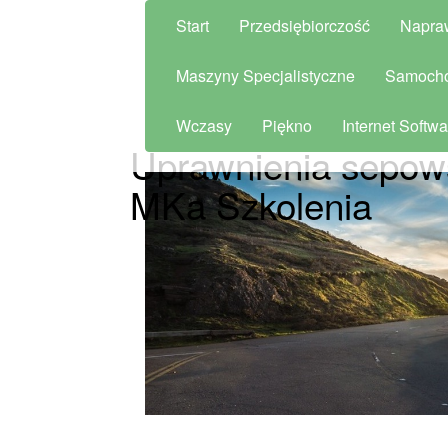
Start
Przedsiębiorczość
Napra
Maszyny Specjalistyczne
Samoch
Wczasy
Piękno
Internet Softwa
Uprawnienia sepows
MKa Szkolenia