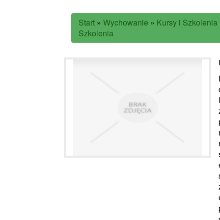
Start
»
Wychowanie
»
Kursy i Szkolenia
Szkolenia