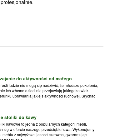
profesjonalnie.
zajanie do aktywności od małego
ośli ludzie nie mogą się nadziwić, że młodsze pokolenia,
nie ich własne dzieci nie przejawiają jakiegokolwiek
erunku uprawiania jakiejś aktywności ruchowej. Słychać
.
e stoliki do kawy
iki kawowe to jedna z popularnych kategorii mebli,
ch się w ofercie naszego przedsiębiorstwa. Wykonujemy
u meblu z najwyższej jakości surowca, gwarantując
ostosowania ...