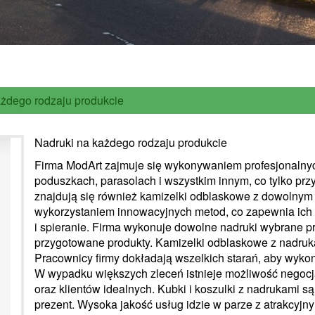
ażdego rodzaju produkcie
Nadruki na każdego rodzaju produkcie
Firma ModArt zajmuje się wykonywaniem profesjonalny
poduszkach, parasolach i wszystkim innym, co tylko przy
znajdują się również kamizelki odblaskowe z dowolny
wykorzystaniem innowacyjnych metod, co zapewnia ich
i spieranie. Firma wykonuje dowolne nadruki wybrane pr
przygotowane produkty. Kamizelki odblaskowe z nadruka
Pracownicy firmy dokładają wszelkich starań, aby wykon
W wypadku większych zleceń istnieje możliwość negocjac
oraz klientów idealnych. Kubki i koszulki z nadrukami 
prezent. Wysoka jakość usług idzie w parze z atrakcyj