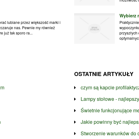
Wybierz 
rać lubiane przez większość marki i
Praktyczni
ozczaruje nas. Pewnie my również
wypoczynku
 już tak sporo ra...
przyszłych
optymalnych
OSTATNIE ARTYKUŁY
ym
czym są kapcie profilaktycz
Lampy stołowe - najlepszy
Świetnie funkcjonujące me
m
Jakie powinny być najlep
Stworzenie warunków do 