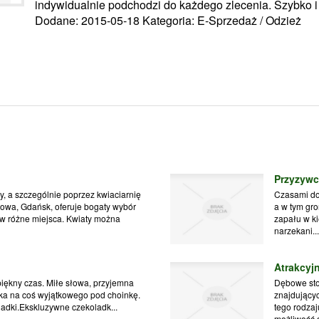
indywidualnie podchodzi do każdego zlecenia. Szybko i 
Dodane: 2015-05-18
Kategoria: E-Sprzedaż / Odzież
Przyzywc
y, a szczególnie poprzez kwiaciarnię
Czasami dor
owa, Gdańsk, oferuje bogaty wybór
a w tym gro
 w różne miejsca. Kwiaty można
zapału w ki
narzekani..
Atrakcyjn
iękny czas. Miłe słowa, przyjemna
Dębowe stol
eka na coś wyjątkowego pod choinkę.
znajdujący
dki.Ekskluzywne czekoladk...
tego rodzaj
możliwość d