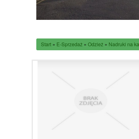
Start
»
E-Sprzedaż
»
Odzież
»
Nadruki na k