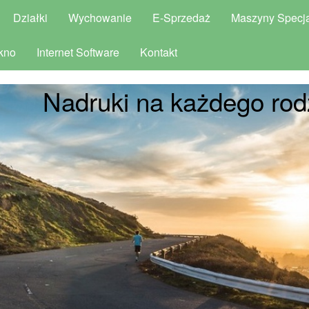
Działki
Wychowanie
E-Sprzedaż
Maszyny Specja
kno
Internet Software
Kontakt
Nadruki na każdego rod