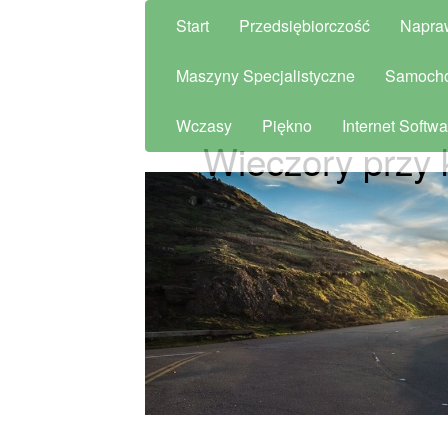
Start
Przedsiębiorczość
Napra
Maszyny Specjalistyczne
Samoch
Wczasy
Piękno
Internet Softwa
Wieczory przy 