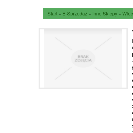
Start
»
E-Sprzedaż
»
Inne Sklepy
»
Wiec