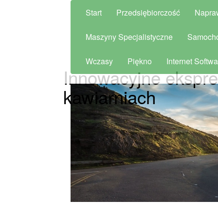
Start
Przedsiębiorczość
Napra
Maszyny Specjalistyczne
Samoch
Wczasy
Piękno
Internet Softwa
Innowacyjne ekspr
kawiarniach