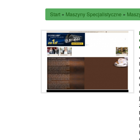
Start
»
Maszyny Specjalistyczne
»
Masz