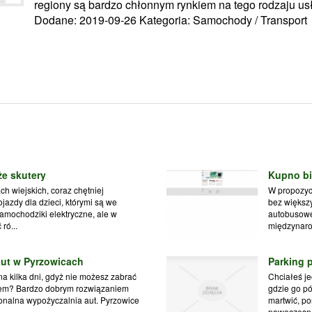
regiony są bardzo chłonnym rynkiem na tego rodzaju usł
Dodane: 2019-09-26
Kategoria: Samochody / Transport
że skutery
Kupno bi
ch wiejskich, coraz chętniej
W propozyc
jazdy dla dzieci, którymi są we
bez większ
ochodziki elektryczne, ale w
autobusowe
ró...
międzynarod
aut w Pyrzowicach
Parking 
a kilka dni, gdyż nie możesz zabrać
Chciałeś j
otem? Bardzo dobrym rozwiązaniem
gdzie go pó
onalna wypożyczalnia aut. Pyrzowice
martwić, po
nowoczesne