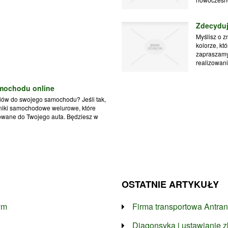
Zdecyduj
Myślisz o z
kolorze, kt
zapraszamy 
realizowaniu
amochodu online
iów do swojego samochodu? Jeśli tak,
niki samochodowe welurowe, które
owane do Twojego auta. Będziesz w
OSTATNIE ARTYKUŁY
ym
Firma transportowa Antran
Diagonsyka i ustawianie z