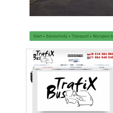
Start
»
Samochody
»
Transport
»
Wynajem b