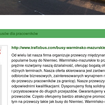
usów dla pracowników
http://www.trafixbus.com/busy-warminsko-mazurski
Od wielu lat nasza firma organizuje przewozy międzyna
popularne busy do Niemiec. Warmińsko-mazurskie to pr
prężnie rozwijamy naszą działalność, oferując bogatą o
różnych terminach. Nasza oferta skierowana jest zarówn
odbiorców biznesowych, zainteresowanych wynajmem n
do przewozu pracowników za granicę). Nasze przewozy
odpowiednimi kwalifikacjami. Dysponujemy flotą solidny
i przystosowane do długich przejazdów. Gwarantujemy
przewozów. Często oferujemy bardzo atrakcyjne promocj
tym na przewozy takie jak busy do Niemiec. Warmińsko