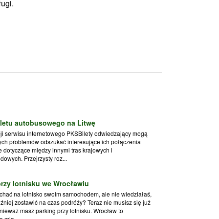
ugi.
letu autobusowego na Litwę
ji serwisu internetowego PKSBilety odwiedzający mogą
ych problemów odszukać interesujące ich połączenia
 dotyczące między innymi tras krajowych i
owych. Przejrzysty roz...
przy lotnisku we Wrocławiu
echać na lotnisko swoim samochodem, ale nie wiedziałaś,
źniej zostawić na czas podróży? Teraz nie musisz się już
nieważ masz parking przy lotnisku. Wrocław to
 mia...