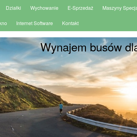
Działki
Wychowanie
E-Sprzedaż
Maszyny Specja
kno
Internet Software
Kontakt
Wynajem busów dl