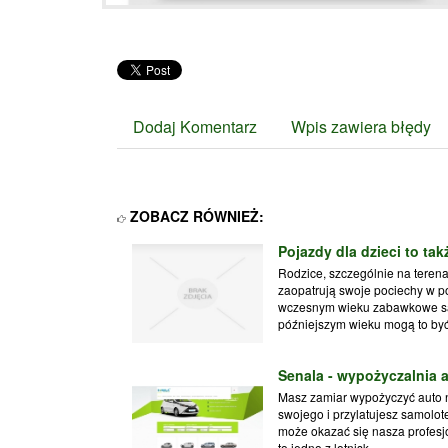
Dodaj Komentarz
Wpis zawiera błędy
ZOBACZ RÓWNIEŻ:
Pojazdy dla dzieci to tak
Rodzice, szczególnie na terena
zaopatrują swoje pociechy w po
wczesnym wieku zabawkowe sam
późniejszym wieku mogą to być 
Senala - wypożyczalnia 
Masz zamiar wypożyczyć auto n
swojego i przylatujesz samol
może okazać się nasza profesj
to jedno z lotnisk,...