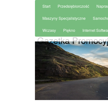
Start
Przedsiębiorczość
Napra
Maszyny Specjalistyczne
Samoch
Wczasy
Piękno
Internet Softwa
Gazetka Promocyjn