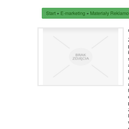
Start
»
E-marketing
»
Materiały Reklam