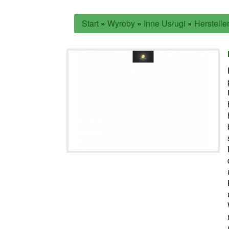
Start
»
Wyroby
»
Inne Usługi
»
Herstelle