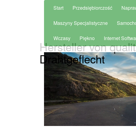
Start
Przedsiębiorczość
Napra
Maszyny Specjalistyczne
Samoch
Wczasy
Piękno
Internet Softwa
Hersteller von qual
Drahtgeflecht