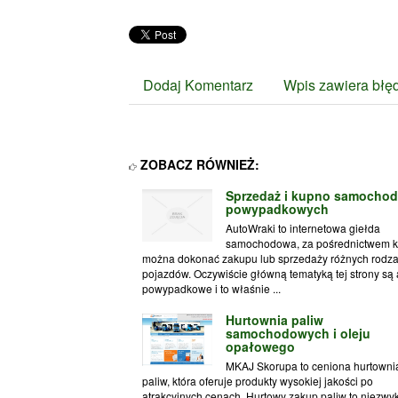
Dodaj Komentarz
Wpis zawiera błę
ZOBACZ RÓWNIEŻ:
Sprzedaż i kupno samocho
powypadkowych
AutoWraki to internetowa giełda
samochodowa, za pośrednictwem kt
można dokonać zakupu lub sprzedaży różnych rodz
pojazdów. Oczywiście główną tematyką tej strony są 
powypadkowe i to właśnie ...
Hurtownia paliw
samochodowych i oleju
opałowego
MKAJ Skorupa to ceniona hurtowni
paliw, która oferuje produkty wysokiej jakości po
atrakcyjnych cenach. Hurtowy zakup paliw to niezwy