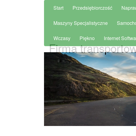
Start
Przedsiębiorczość
Napra
Maszyny Specjalistyczne
Samoch
Wczasy
Piękno
Internet Softwa
Firma transporto