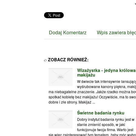
Dodaj Komentarz
Wpis zawiera błę
ZOBACZ RÓWNIEŻ:
Wizażystka - jedyna królowa
makijażu
W świecie tak intensywnie lansują
wyśrubowane kanony piękna, maki
ma niebagatelne znaczenie. Jakże rzadko można b
spotkać kobietę bez makijażu! Oczywiście, ma to swo
dobre i złe strony. Makijaż ...
Świetne badania rynku
Dobry instytut badania rynku jest w
stanie zmienić sposób, w jaki
funkcjonuje twoja firma. Warto jest
się więc zainteresować tym tematem, żeby móc wybr