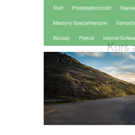
Start
Przedsiębiorczość
Napra
Maszyny Specjalistyczne
Samoch
Wczasy
Piękno
Internet Softwa
Kurs 